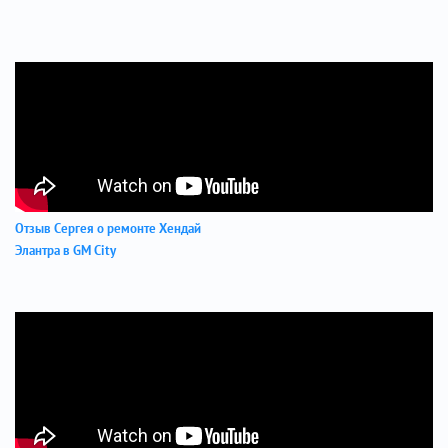
Отзыв Сергея о ремонте Хендай
Элантра в GM City