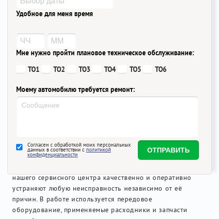
рестайлинговую Rio Х-Line, и научились быстро
Удобное для меня время
справляться с «лечением» её «детских болезней»:
грубая работа АКПП;
плавающие обороты холостого хода;
Мне нужно пройти плановое техническое обслуживание:
быстрый выход из строя ступичных подшипников
ТО1
ТО2
ТО3
ТО4
ТО5
ТО6
передней оси;
преждевременный износ крестовины карданного
Моему автомобилю требуется ремонт:
вала рулевой колонки;
маленький ресурс катализатора выхлопной
системы.
От этих недоработок корейским инженерам так и не
удалось избавиться. Часто эти «болезни» проявляются
Согласен с обработкой моих персональных
данных в соответствии с
политикой
конфиденциальности
вследствие небрежной езды, плохого качества
российских дорог и низкосортного бензина. Мастера
нашего сервисного центра качественно и оперативно
устраняют любую неисправность независимо от её
причин. В работе используется передовое
оборудование, применяемые расходники и запчасти