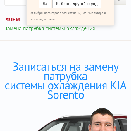
Да
Выбрать другой город
От выбранного города зависят цены, наличие товара и
Главная
Ремонт КИА Соренто
способы доставки
Замена патрубка системы охлаждения
Записаться на замену
патрубка
системы охлаждения KIA
Sorento