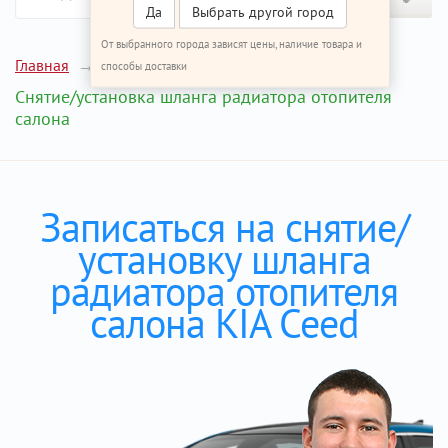
Да
Выбрать другой город
От выбранного города зависят цены, наличие товара и
Главная
Ремонт КИА Сид
способы доставки
Снятие/установка шланга радиатора отопителя
салона
Записаться на снятие/
установку шланга
радиатора отопителя
салона KIA Ceed