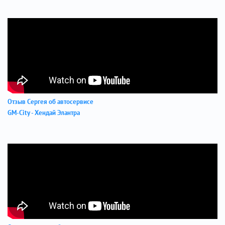
Отзыв Сергея об автосервисе
GM-City - Хендай Элантра