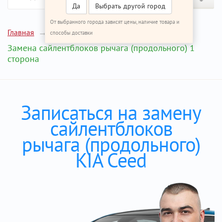
Да
Выбрать другой город
От выбранного города зависят цены, наличие товара и
Главная
Ремонт КИА Сид
способы доставки
Замена сайлентблоков рычага (продольного) 1
сторона
Записаться на замену
сайлентблоков
рычага (продольного)
KIA Ceed