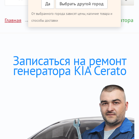
Да
Выбрать другой город
От выбранного города зависят цены, наличие товара и
Ремонт генератора
Главная
Ремонт КИА Церато
способы доставки
Записаться на ремонт
генератора KIA Cerato