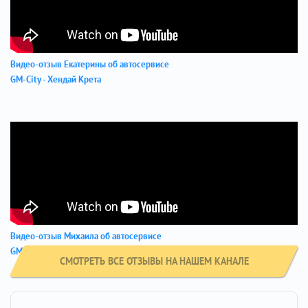
Видео-отзыв Екатерины об автосервисе
GM-City - Хендай Крета
Видео-отзыв Михаила об автосервисе
GM-City - Хендай АЙ ИКС 35
СМОТРЕТЬ ВСЕ ОТЗЫВЫ НА НАШЕМ КАНАЛЕ