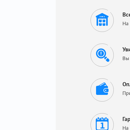
Вс
На
Ув
Вы
Оп
Пр
Га
На