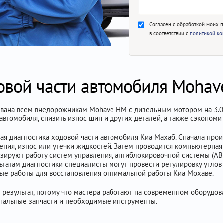
Согласен с обработкой моих 
в соответствии с
политикой к
овой части автомобиля Mohav
ована всем внедорожникам Mohave HM с дизельным мотором на 3.0 
автомобиля, снизить износ шин и других деталей, а также сэкономи
ая диагностика ходовой части автомобиля Киа Махаб. Сначала про
ения, износ или утечки жидкостей. Затем проводится компьютерная
зируют работу систем управления, антиблокировочной системы (ABS
татам диагностики специалисты могут провести регулировку углов 
ые работы для восстановления оптимальной работы Киа Мохаве.
результат, потому что мастера работают на современном оборудова
инальные запчасти и необходимые инструменты.