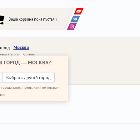
Ваша корзина пока пустая :(
Москва
город:
вно с 10:00 до 20:00
Ш ГОРОД —
МОСКВА
?
648-64-30
95)
648-64-20
95)
ЗВОНИТЬ МНЕ
Выбрать другой город
 города зависят цены, наличие товара и
вки