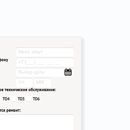
ефону
ое техническое обслуживание:
ТО4
ТО5
ТО6
тся ремонт: