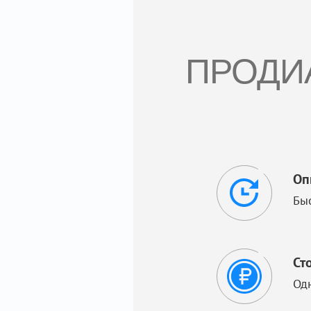
ПРОДИ
Оп
Бы
Ст
Од