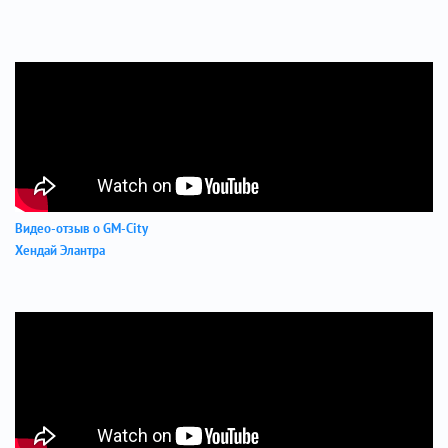
Видео-отзыв о GM-City
Хендай Элантра