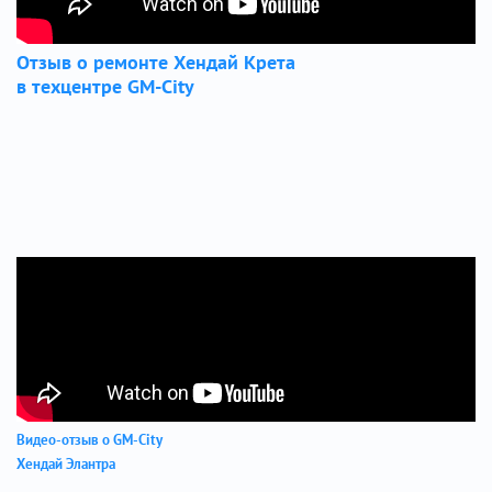
Отзыв о ремонте Хендай Крета
в техцентре GM-City
Видео-отзыв о GM-City
Хендай Элантра