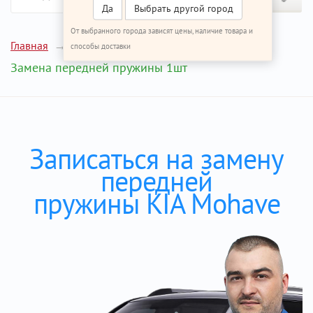
Да
Выбрать другой город
От выбранного города зависят цены, наличие товара и
Главная
Ремонт КИА Мохаве
способы доставки
Замена передней пружины 1шт
Записаться на замену
передней
пружины KIA Mohave