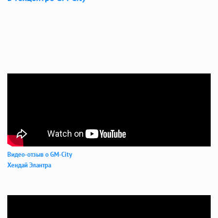
Видео-отзыв о GM-City
Хендай Элантра