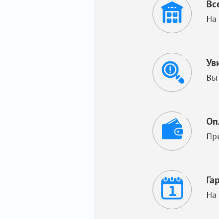
Вс
На
Ув
Вы
Оп
Пр
Га
На