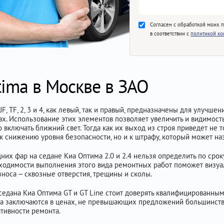
Согласен с обработкой моих 
в соответствии с
политикой к
tima в Москве в ЗАО
F, TF, 2, 3 и 4, как левый, так и правый, предназначены для улучш
ках. Использование этих элементов позволяет увеличить и видимост
 включать ближний свет. Тогда как их выход из строя приведет не 
и к снижению уровня безопасности, но и к штрафу, который может на
них фар на седане Киа Оптима 2.0 и 2.4 нельзя определить по сро
обходимости выполнения этого вида ремонтных работ поможет визу
носа – сквозные отверстия, трещины и сколы.
седана Киа Оптима GT и GT Line стоит доверять квалифицированным
са заключаются в ценах, не превышающих предложений большинства
тивности ремонта.