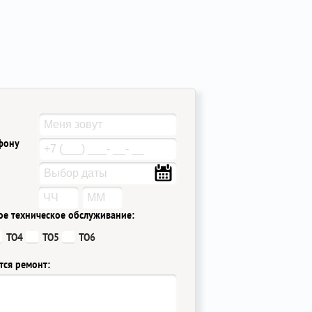
ефону
ое техническое обслуживание:
ТО4
ТО5
ТО6
тся ремонт: