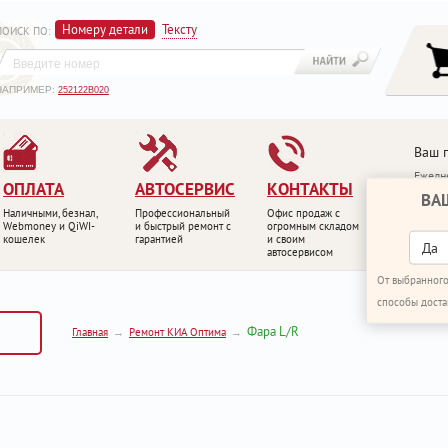
Номеру детали
Тексту
ПОИСК ПО
:
НАПРИМЕР:
252122B020
Ваш 
Ежедне
ОПЛАТА
АВТОСЕРВИС
КОНТАКТЫ
ВА
+7 (4
Наличными, безнал,
Профессиональный
Офис продаж с
+7 (4
Webmoney и QiWI-
и быстрый ремонт с
огромным складом
кошелек
гарантией
и своим
ПЕРЕ
Да
автосервисом
От выбранного
способы доста
Фара L/R
Главная
Ремонт КИА Оптима