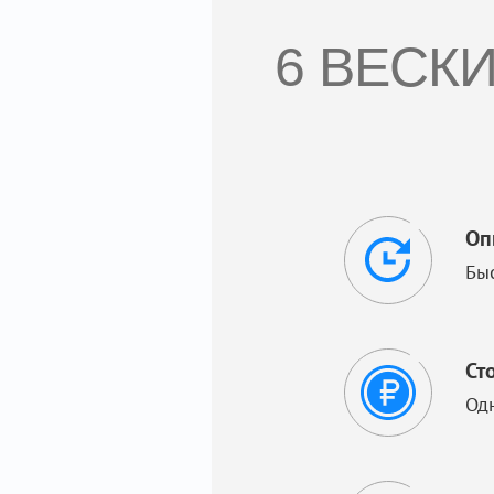
6 ВЕСК
Оп
Бы
Ст
Од