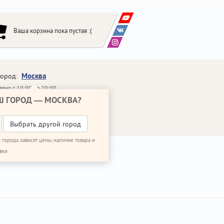
Ваша корзина пока пустая :(
Москва
город:
вно с 10:00 до 20:00
Ш ГОРОД —
МОСКВА
?
648-64-30
95)
648-64-20
95)
ЗВОНИТЬ МНЕ
Выбрать другой город
 города зависят цены, наличие товара и
вки