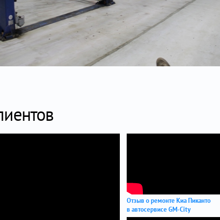
лиентов
Отзыв о ремонте Киа Пиканто
в автосервисе GM-City