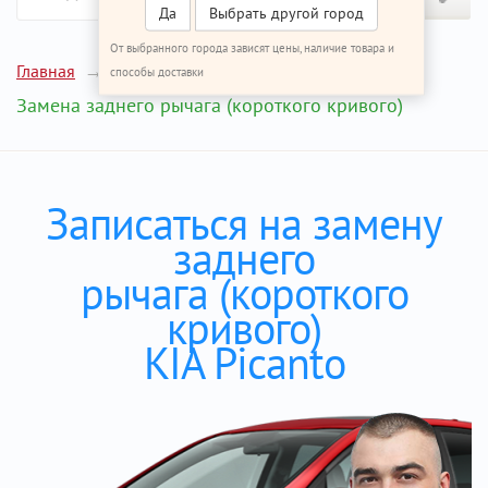
Да
Выбрать другой город
От выбранного города зависят цены, наличие товара и
Главная
Ремонт КИА Пиканто
способы доставки
Замена заднего рычага (короткого кривого)
Записаться на замену
заднего
рычага (короткого
кривого)
KIA Picanto