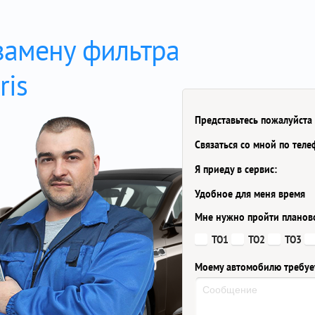
замену фильтра
ris
Представьтесь пожалуйста
Связаться со мной по тел
Я приеду в сервис:
Удобное для меня время
Мне нужно пройти планов
ТО1
ТО2
ТО3
Моему автомобилю требуе