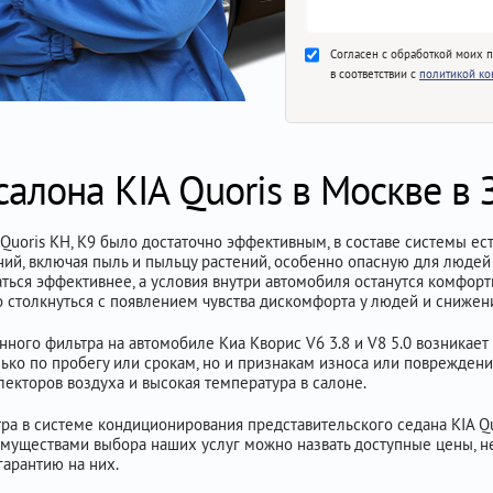
Согласен с обработкой моих 
в соответствии с
политикой к
салона KIA Quoris в Москве в
uoris KH, K9 было достаточно эффективным, в составе системы ест
ний, включая пыль и пыльцу растений, особенно опасную для людей
ться эффективнее, а условия внутри автомобиля останутся комфор
о столкнуться с появлением чувства дискомфорта у людей и снижен
ного фильтра на автомобиле Киа Кворис V6 3.8 и V8 5.0 возникает к
ько по пробегу или срокам, но и признакам износа или поврежден
екторов воздуха и высокая температура в салоне.
ра в системе кондиционирования представительского седана KIA Qu
имуществами выбора наших услуг можно назвать доступные цены, не
гарантию на них.