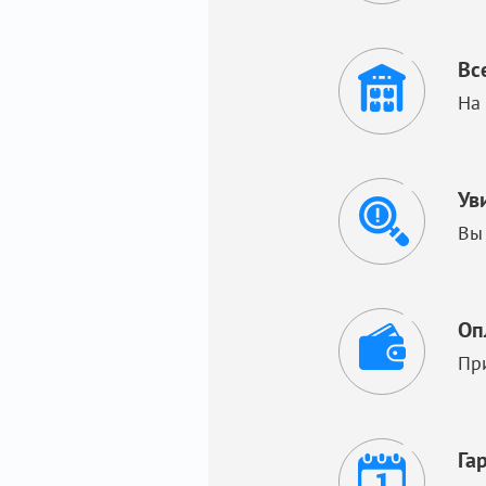
Вс
На
Ув
Вы
Оп
Пр
Га