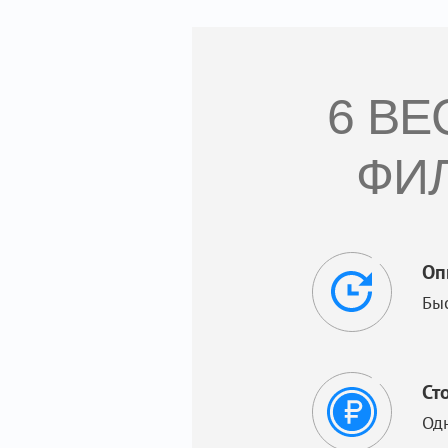
6 В
ФИЛ
Оп
Бы
Ст
Од