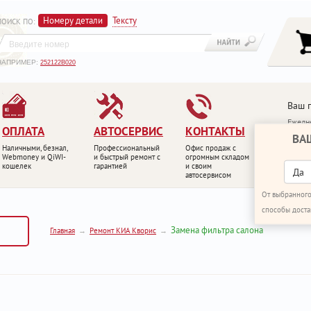
Номеру детали
Тексту
ПОИСК ПО
:
НАПРИМЕР:
252122B020
Ваш 
Ежедне
ОПЛАТА
АВТОСЕРВИС
КОНТАКТЫ
ВА
+7 (4
Наличными, безнал,
Профессиональный
Офис продаж с
+7 (4
Webmoney и QiWI-
и быстрый ремонт с
огромным складом
кошелек
гарантией
и своим
ПЕРЕ
Да
автосервисом
От выбранного
способы доста
Замена фильтра салона
Главная
Ремонт КИА Кворис