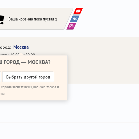
Ваша корзина пока пустая :(
Москва
город:
вно с 10:00 до 20:00
Ш ГОРОД —
МОСКВА
?
648-64-30
95)
648-64-20
95)
ЗВОНИТЬ МНЕ
Выбрать другой город
 города зависят цены, наличие товара и
вки