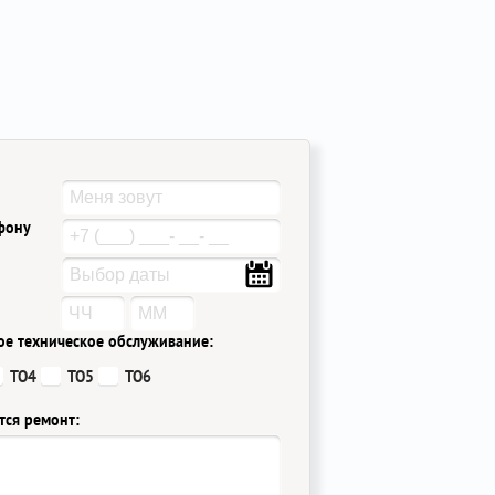
ефону
ое техническое обслуживание:
ТО4
ТО5
ТО6
тся ремонт: