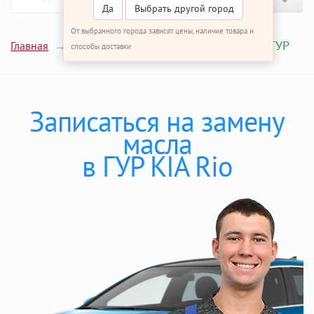
Да
Выбрать другой город
От выбранного города зависят цены, наличие товара и
Замена масла в ГУР
Главная
Ремонт КИА Рио
способы доставки
Записаться на замену
масла
в ГУР KIA Rio