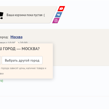
Ваша корзина пока пустая :(
Москва
город:
вно с 10:00 до 20:00
Ш ГОРОД —
МОСКВА
?
648-64-30
95)
648-64-20
95)
ЗВОНИТЬ МНЕ
Выбрать другой город
 города зависят цены, наличие товара и
вки
го)