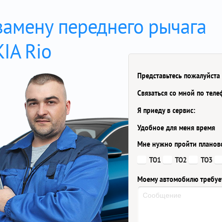
замену переднего рычага
KIA Rio
Представьтесь пожалуйста
Связаться со мной по тел
Я приеду в сервис:
Удобное для меня время
Мне нужно пройти планов
ТО1
ТО2
ТО3
Моему автомобилю требуе