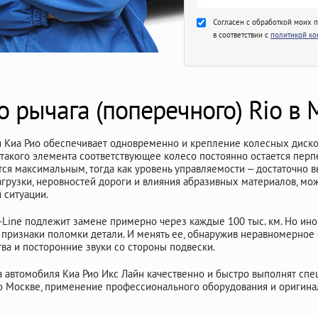
Согласен с обработкой моих 
в соответствии с
политикой к
 рычага (поперечного) Rio в 
Киа Рио обеспечивает одновременно и крепление колесных дисков
такого элемента соответствующее колесо постоянно остается перпе
ся максимальным, тогда как уровень управляемости – достаточно 
нагрузки, неровностей дороги и влияния абразивных материалов, м
 ситуации.
-Line подлежит замене примерно через каждые 100 тыс. км. Но ино
 и признаки поломки детали. И менять ее, обнаружив неравномерное
ва и посторонние звуки со стороны подвески.
 автомобиля Киа Рио Икс Лайн качественно и быстро выполнят спец
о Москве, применение профессионального оборудования и оригина