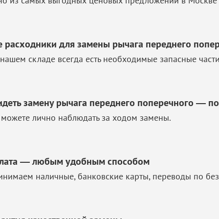
но из самых выгодных ценовых предложений в Москве 
е расходники для замены рычага переднего попе
 нашем складе всегда есть необходимые запасные част
идеть замену рычага переднего поперечного — п
 можете лично наблюдать за ходом замены.
лата — любым удобным способом
инимаем наличные, банковские карты, переводы по без