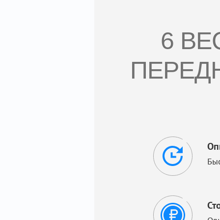
6 В
ПЕРЕД
Оп
Бы
Ст