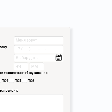
ефону
ое техническое обслуживание:
ТО4
ТО5
ТО6
тся ремонт: