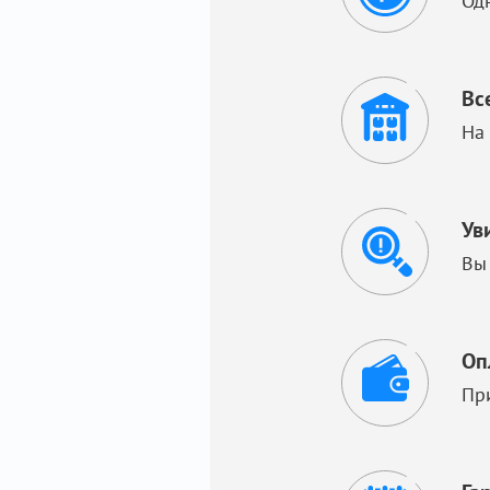
Од
Вс
На
Ув
Вы
Оп
Пр