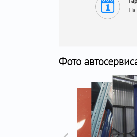
Га
На
Фото автосервис