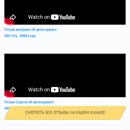
Отзыв девушки об автосервисе
GM-City - КИА Соул
Отзыв Сергея об автосервисе
GM City - Hyundai Elantra
СМОТРЕТЬ ВСЕ ОТЗЫВЫ НА НАШЕМ КАНАЛЕ