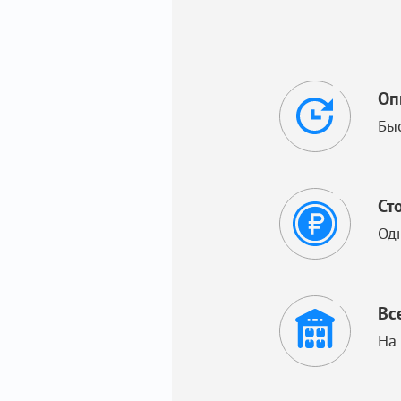
Оп
Бы
Ст
Од
Вс
На