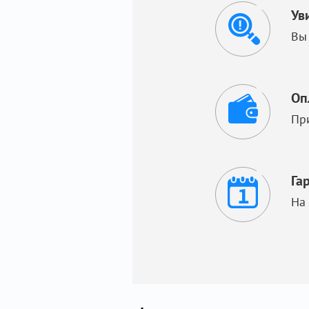
Ув
Вы
Оп
Пр
Га
На