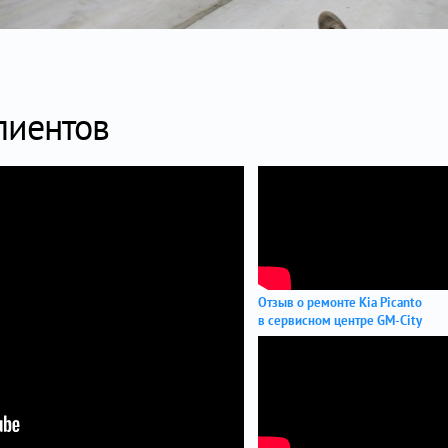
лиентов
Отзыв о ремонте Kia Picanto
в сервисном центре GM-City