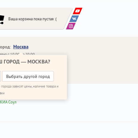
Ваша корзина пока пустая :(
Москва
город:
вно с 10:00 до 20:00
Ш ГОРОД —
МОСКВА
?
648-64-30
95)
648-64-20
95)
ЗВОНИТЬ МНЕ
Выбрать другой город
 города зависят цены, наличие товара и
вки
 КИА Соул