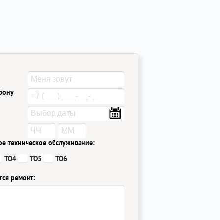
ефону
ое техническое обслуживание:
ТО4
ТО5
ТО6
тся ремонт: