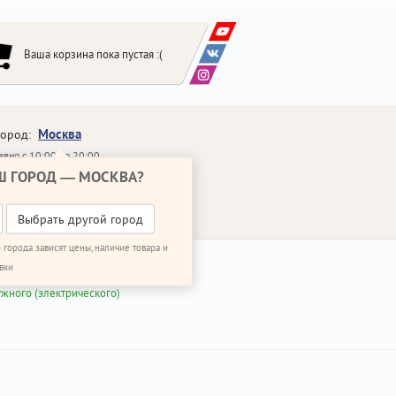
Ваша корзина пока пустая :(
Москва
город:
вно с 10:00 до 20:00
Ш ГОРОД —
МОСКВА
?
648-64-30
95)
648-64-20
95)
ЗВОНИТЬ МНЕ
Выбрать другой город
 города зависят цены, наличие товара и
вки
ужного (электрического)