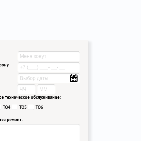
ефону
ое техническое обслуживание:
ТО4
ТО5
ТО6
тся ремонт: