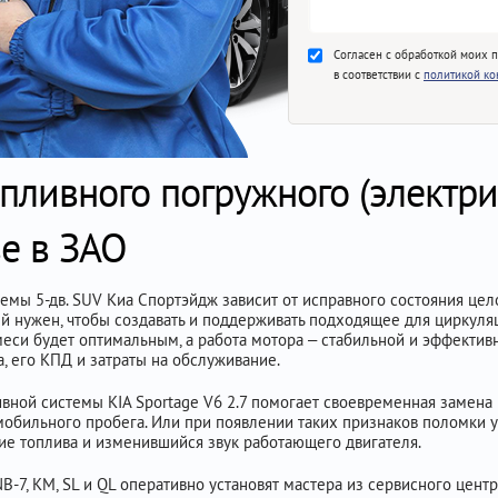
Согласен с обработкой моих 
в соответствии с
политикой к
пливного погружного (электри
ве в ЗАО
мы 5-дв. SUV Киа Спортэйдж зависит от исправного состояния цело
ый нужен, чтобы создавать и поддерживать подходящее для циркуля
еси будет оптимальным, а работа мотора – стабильной и эффективно
а, его КПД и затраты на обслуживание.
вной системы KIA Sportage V6 2.7 помогает своевременная замена 
мобильного пробега. Или при появлении таких признаков поломки у
ние топлива и изменившийся звук работающего двигателя.
B-7, KM, SL и QL оперативно установят мастера из сервисного цент