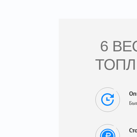
6 В
ТОПЛ
Оп
Бы
Ст