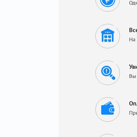
Од
Вс
На
Ув
Вы
Оп
Пр