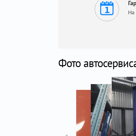
Га
На
Фото автосервис