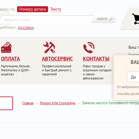
Номеру детали
Тексту
ПОИСК ПО
:
НАПРИМЕР:
252122B020
Ваш 
Ежедне
ОПЛАТА
АВТОСЕРВИС
КОНТАКТЫ
ВА
+7 (4
Наличными, безнал,
Профессиональный
Офис продаж с
+7 (4
Webmoney и QiWI-
и быстрый ремонт с
огромным складом
кошелек
гарантией
и своим
ПЕРЕ
Да
автосервисом
От выбранного
способы доста
Замена насоса топливного погр
Главная
Ремонт КИА Спортейдж