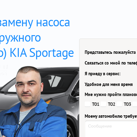
замену насоса
гружного
о) KIA Sportage
Представьтесь пожалуйста
Связаться со мной по тел
Я приеду в сервис:
Удобное для меня время
Мне нужно пройти планов
ТО1
ТО2
ТО3
Моему автомобилю требуе