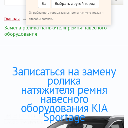
Да
Выбрать другой город
От выбранного города зависят цены, наличие товара и
Главная
Ремонт КИА Спортейдж
способы доставки
Замена ролика натяжителя ремня навесного
оборудования
Записаться на замену
ролика
натяжителя ремня
навесного
оборудования KIA
Sportage