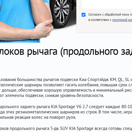
Согласен с обработкой моих 
в соответствии с
политикой к
оков рычага (продольного зад
ования большинства рычагов подвески Киа Спортэйдж KM, QL, SL и
аллические шарниры позволяют гасить колебания, повышая срок с
 дольше, обеспечивая хорошую управляемость и минимальный риск 
 элементы подвески, снижая уровень безопасности.
дольного заднего рычага KIA Sportage V6 2.7 следует каждые 80-10
ода этих резинометаллических шарниров из строя. В том числе, не
вильная реакция колес на поворот руля.
оков продольного рычага 5-дв. SUV KIA Sportage всегда готовы сп