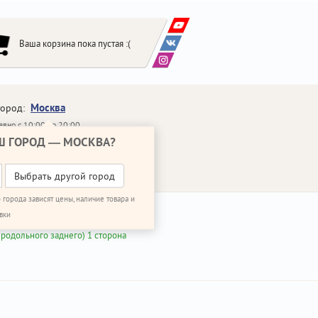
Ваша корзина пока пустая :(
Москва
город:
вно с 10:00 до 20:00
Ш ГОРОД —
МОСКВА
?
648-64-30
95)
648-64-20
95)
ЗВОНИТЬ МНЕ
Выбрать другой город
 города зависят цены, наличие товара и
вки
продольного заднего) 1 сторона