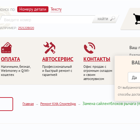
Номеру детали
Тексту
ПОИСК ПО
:
НАПРИМЕР:
252122B020
Ваш 
Ежедне
ОПЛАТА
АВТОСЕРВИС
КОНТАКТЫ
ВА
+7 (4
Наличными, безнал,
Профессиональный
Офис продаж с
+7 (4
Webmoney и QiWI-
и быстрый ремонт с
огромным складом
кошелек
гарантией
и своим
ПЕРЕ
Да
автосервисом
От выбранного
способы доста
Замена сайлентблоков рычага (
Главная
Ремонт КИА Спортейдж