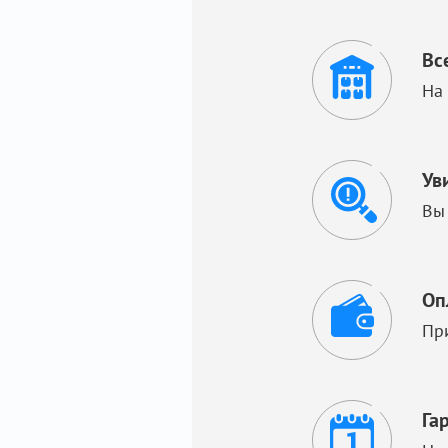
Вс
На
Ув
Вы
Оп
Пр
Га