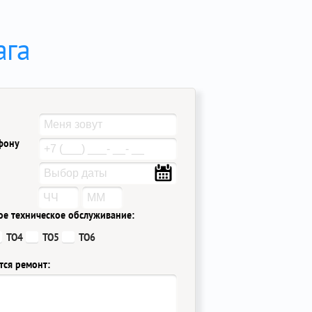
ага
ефону
ое техническое обслуживание:
ТО4
ТО5
ТО6
тся ремонт: