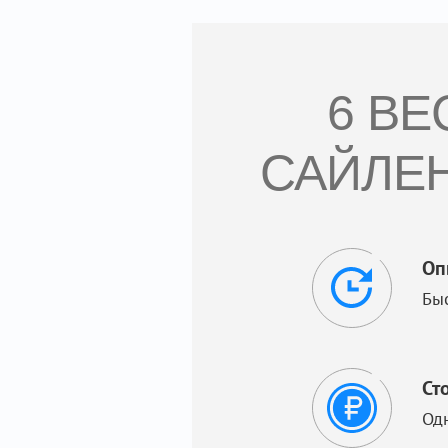
6 В
САЙЛЕН
Оп
Бы
Ст
Од