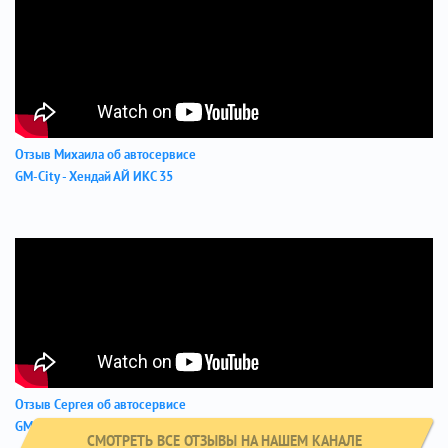
Отзыв Михаила об автосервисе
GM-City - Хендай АЙ ИКС 35
Отзыв Сергея об автосервисе
GM-City - Хендай Элантра
СМОТРЕТЬ ВСЕ ОТЗЫВЫ НА НАШЕМ КАНАЛЕ