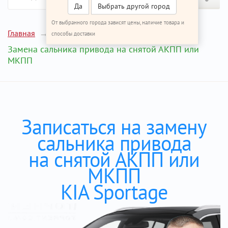
Да
Выбрать другой город
От выбранного города зависят цены, наличие товара и
Главная
Ремонт КИА Спортейдж
способы доставки
Замена сальника привода на снятой АКПП или
МКПП
Записаться на замену
сальника привода
на снятой АКПП или
МКПП
KIA Sportage