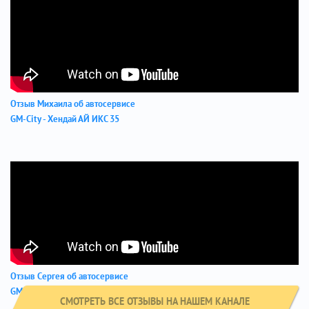
Отзыв Михаила об автосервисе
GM-City - Хендай АЙ ИКС 35
Отзыв Сергея об автосервисе
GM-City - Хендай Элантра
СМОТРЕТЬ ВСЕ ОТЗЫВЫ НА НАШЕМ КАНАЛЕ