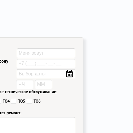
ефону
ое техническое обслуживание:
ТО4
ТО5
ТО6
тся ремонт: