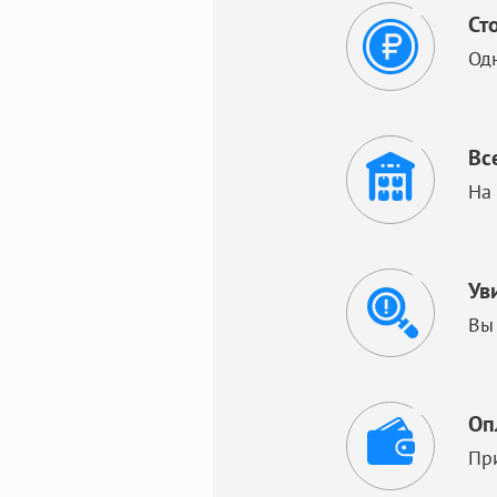
Ст
Од
Вс
На
Ув
Вы
Оп
Пр