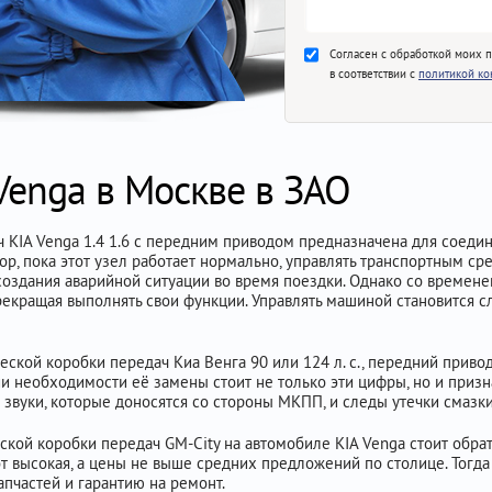
Согласен с обработкой моих 
в соответствии с
политикой к
Venga в Москве в ЗАО
 KIA Venga 1.4 1.6 с передним приводом предназначена для соедин
р, пока этот узел работает нормально, управлять транспортным ср
создания аварийной ситуации во время поездки. Однако со времен
рекращая выполнять свои функции. Управлять машиной становится с
кой коробки передач Киа Венга 90 или 124 л. с., передний привод
ии необходимости её замены стоит не только эти цифры, но и призн
звуки, которые доносятся со стороны МКПП, и следы утечки смазки
кой коробки передач GM-City на автомобиле KIA Venga стоит обрат
от высокая, а цены не выше средних предложений по столице. Тог
пчастей и гарантию на ремонт.