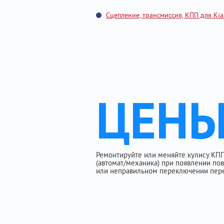
Сцепление, трансмиссия, КПП для Kia
ЦЕН
Ремонтируйте или меняйте кулису КПП н
(автомат/механика) при появлении п
или неправильном переключении пере