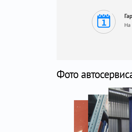
Га
На
Фото автосервис